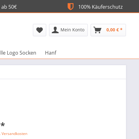
 ab 50€
100% Käuferschutz
Mein Konto
0,00 € *
elle Logo Socken
Hanf
 *
l. Versandkosten