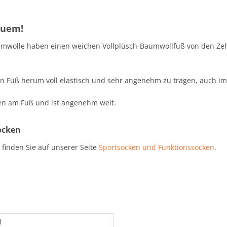
quem!
Baumwolle haben einen weichen Vollplüsch-Baumwollfuß von den Zeh
n Fuß herum voll elastisch und sehr angenehm zu tragen, auch i
en am Fuß und ist angenehm weit.
ocken
inden Sie auf unserer Seite
Sportsocken und Funktionssocken
.
1