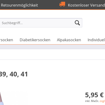
Retourenmöglichkeit
Kostenloser Versand
rsocken
Diabetikersocken
Alpakasocken
Individue
9, 40, 41
5,95 €
inkl. MwSt.
zzg