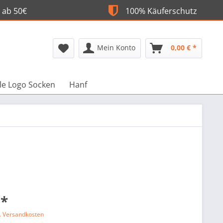
 ab 50€
100% Käuferschutz
Mein Konto
0,00 € *
lle Logo Socken
Hanf
 *
l. Versandkosten