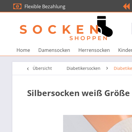
Flexible Bezahlung
Home
Damensocken
Herrensocken
Kinde
Übersicht
Diabetikersocken
Diabetik
Silbersocken weiß Größe 3