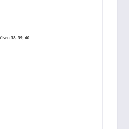
größen
38, 39, 40
.