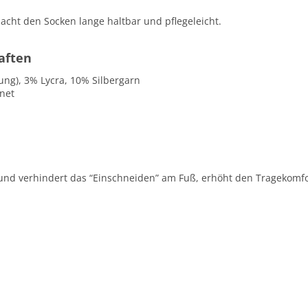
cht den Socken lange haltbar und pflegeleicht.
aften
ng), 3% Lycra, 10% Silbergarn
gnet
bund verhindert das “Einschneiden” am Fuß, erhöht den Tragekomf