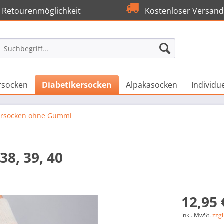
Retourenmöglichkeit
Kostenloser Versand
rsocken
Diabetikersocken
Alpakasocken
Individu
ersocken ohne Gummi
8, 39, 40
12,95 
inkl. MwSt.
zzg