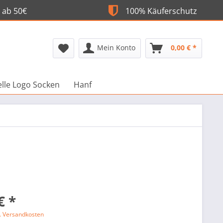
 ab 50€
100% Käuferschutz
Mein Konto
0,00 € *
elle Logo Socken
Hanf
€ *
l. Versandkosten