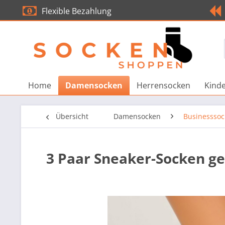
Flexible Bezahlung
Home
Damensocken
Herrensocken
Kind
Übersicht
Damensocken
Businessso
3 Paar Sneaker-Socken gel